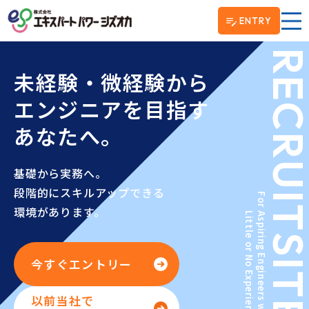
ENTRY
RECRUI
未経験・微経験から
エンジニアを目指す
あなたへ。
基礎から実務へ。
段階的にスキルアップできる
For Aspiring Engineers with
環境があります。
Little or No Experience.
SIT
今すぐエントリー
以前当社で