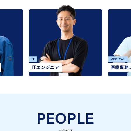
IT
MEDICAL
ITエンジニア
医療事務
PEOPLE
人を知る