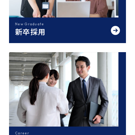
New Graduate
新卒採用
Career